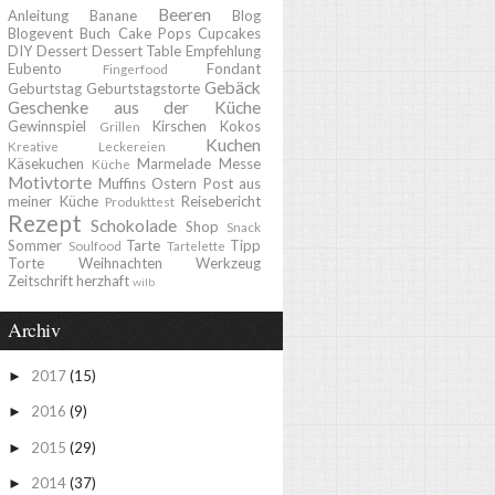
Beeren
Anleitung
Banane
Blog
Blogevent
Buch
Cake Pops
Cupcakes
DIY
Dessert
Dessert Table
Empfehlung
Eubento
Fondant
Fingerfood
Gebäck
Geburtstag
Geburtstagstorte
Geschenke aus der Küche
Gewinnspiel
Kirschen
Kokos
Grillen
Kuchen
Kreative Leckereien
Käsekuchen
Marmelade
Messe
Küche
Motivtorte
Muffins
Ostern
Post aus
meiner Küche
Reisebericht
Produkttest
Rezept
Schokolade
Shop
Snack
Sommer
Tarte
Tipp
Soulfood
Tartelette
Torte
Weihnachten
Werkzeug
Zeitschrift
herzhaft
wilb
Archiv
2017
(15)
►
2016
(9)
►
2015
(29)
►
2014
(37)
►