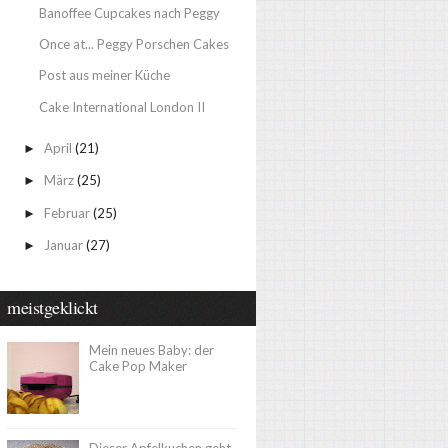
Banoffee Cupcakes nach Peggy
Once at... Peggy Porschen Cakes
Post aus meiner Küche
Cake International London II
April
(21)
►
März
(25)
►
Februar
(25)
►
Januar
(27)
►
meistgeklickt
Mein neues Baby: der
Cake Pop Maker