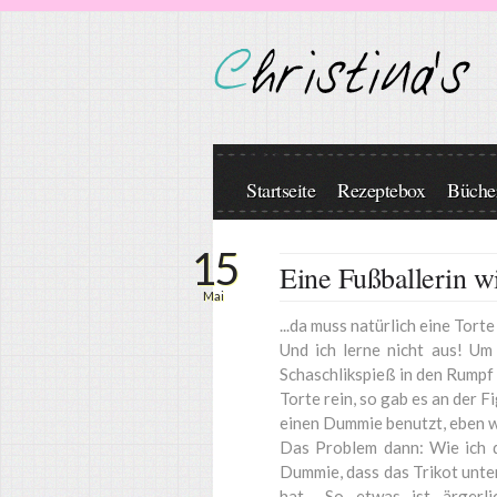
Seiten
Startseite
Rezeptebox
Bücher
15
Eine Fußballerin wi
Mai
...da muss natürlich eine Torte
Und ich lerne nicht aus! Um 
Schaschlikspieß in den Rumpf 
Torte rein, so gab es an der 
einen Dummie benutzt, eben w
Das Problem dann: Wie ich d
Dummie, dass das Trikot unte
hat... So etwas ist ärger