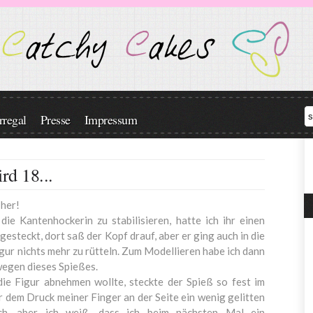
regal
Presse
Impressum
rd 18...
 her!
die Kantenhockerin zu stabilisieren, hatte ich ihr einen
gesteckt, dort saß der Kopf drauf, aber er ging auch in die
Figur nichts mehr zu rütteln. Zum Modellieren habe ich dann
egen dieses Spießes.
ie Figur abnehmen wollte, steckte der Spieß so fest im
r dem Druck meiner Finger an der Seite ein wenig gelitten
lich, aber ich weiß, dass ich beim nächsten Mal ein